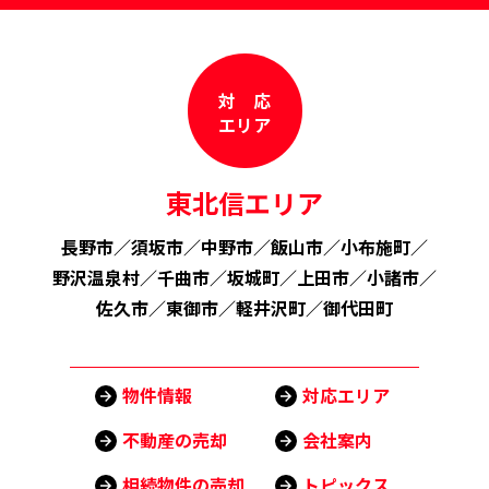
対 応
エリア
東北信エリア
長野市
／
須坂市
／
中野市
／
飯山市
／
小布施町
／
野沢温泉村
／
千曲市
／
坂城町
／
上田市
／
小諸市
／
佐久市
／
東御市
／
軽井沢町
／
御代田町
物件情報
対応エリア
不動産の売却
会社案内
相続物件の売却
トピックス