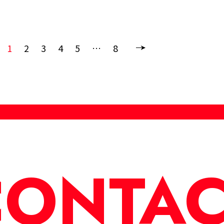
1
2
3
4
5
…
8
CONTAC