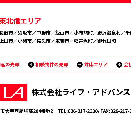
東北信エリア
長野市
／
須坂市
／
中野市
／
飯山市
／
小布施町
／
野沢温泉村
／
千
上田市
／
小諸市
／
佐久市
／
東御市
／
軽井沢町
／
御代田町
動産の売却
相続物件の売却
対応エリア
会
株式会社ライフ・アドバンス
市大字西尾張部204番地2
TEL:026-217-2330/ FAX:026-217-