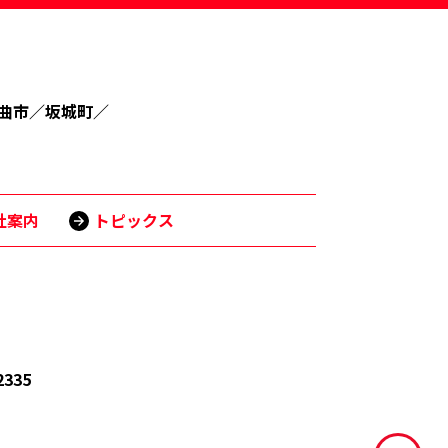
曲市
／
坂城町
／
社案内
トピックス
2335