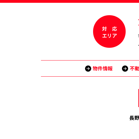
対 応
エリア
物件情報
不
長野